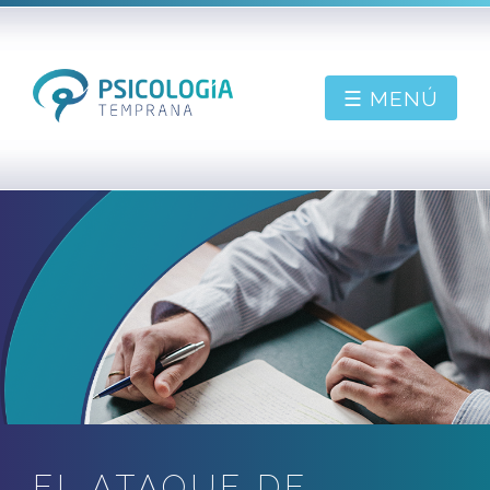
☰ MENÚ
PIDE CONSULTA
BIENVENIDO
SOBRE MÍ
CONTACTAR
BLOG
EL ATAQUE DE