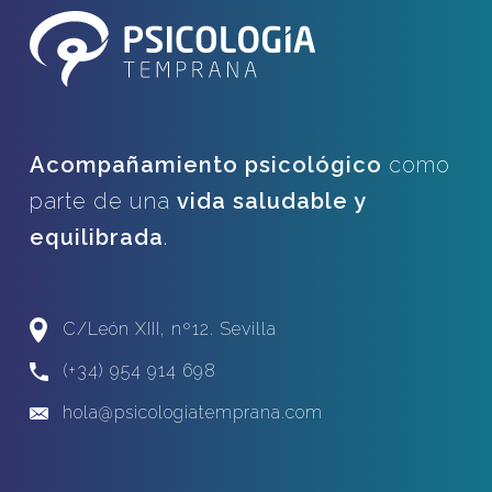
Acompañamiento psicológico
como
parte de una
vida saludable y
equilibrada
.
C/León XIII, nº12. Sevilla
(+34) 954 914 698
hola@psicologiatemprana.com