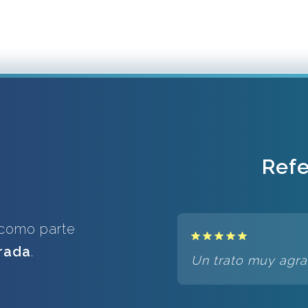
Refe
como parte
brada
.
Un trato muy agra