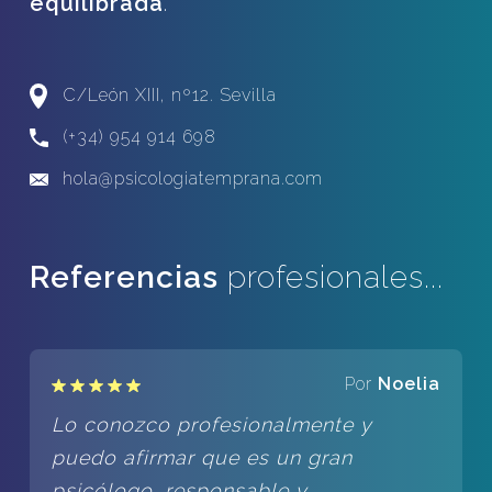
equilibrada
.
C/León XIII, nº12. Sevilla
(+34) 954 914 698
hola@psicologiatemprana.com
Referencias
profesionales...
Por
Noelia
Lo conozco profesionalmente y
puedo afirmar que es un gran
psicólogo, responsable y