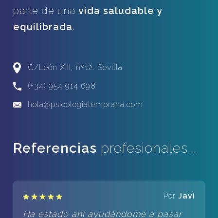
parte de una
vida saludable y
equilibrada
.
C/León XIII, nº12. Sevilla
(+34) 954 914 698
hola@psicologiatemprana.com
Referencias
profesionales...
Por
Javi
Ha estado ahí ayudándome a pasar