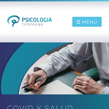
☰ MENÚ
PIDE CONSULTA
BIENVENIDO
SOBRE MÍ
CONTACTAR
BLOG
COVID Y SALUD