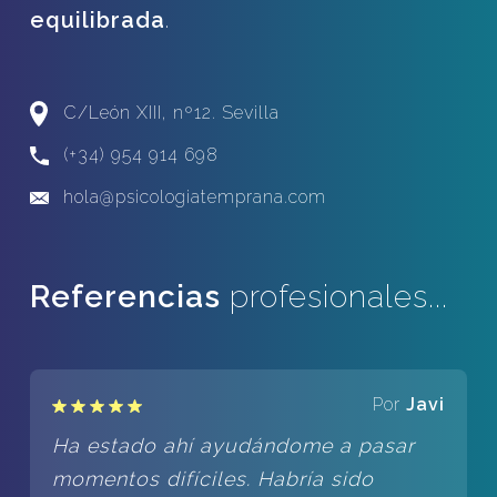
equilibrada
.
C/León XIII, nº12. Sevilla
(+34) 954 914 698
hola@psicologiatemprana.com
Referencias
profesionales...
Por
Javi
Ha estado ahí ayudándome a pasar
momentos difíciles. Habría sido